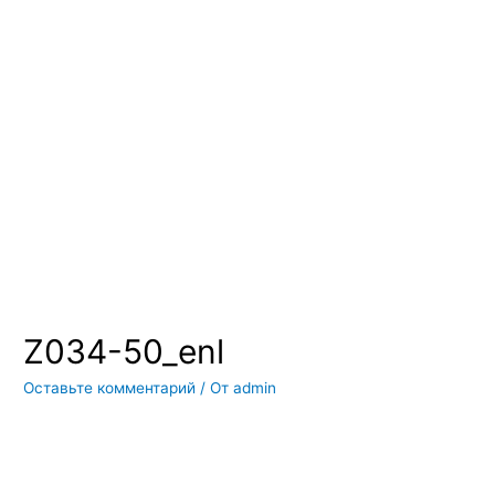
Вы всегда можете купить системы кондиционирования москва,
также купить системы кондиционирования воздуха, мульти
сплит системы кондиционирования купить. Наш интернет
магазин систем кондиционирования москва осуществляет
доставку по Москве и области. Мы регулярно обновляем наш
ассортимент и в нем вы всегда сможете найти не только сами
системы кондиционирования воздуха, но и расходные
материалы и средства для чистки систем кондиционирования
воздуха
Z034-50_enl
Оставьте комментарий
/ От
admin