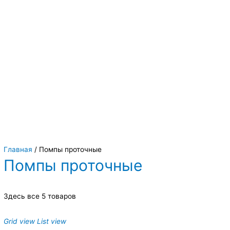
Вы всегда можете купить системы кондиционирования москва,
также купить системы кондиционирования воздуха, мульти
сплит системы кондиционирования купить. Наш интернет
магазин систем кондиционирования москва осуществляет
доставку по Москве и области. Мы регулярно обновляем наш
ассортимент и в нем вы всегда сможете найти не только сами
системы кондиционирования воздуха, но и расходные
материалы и средства для чистки систем кондиционирования
воздуха
Главная
/ Помпы проточные
Помпы проточные
Здесь все 5 товаров
Grid view
List view