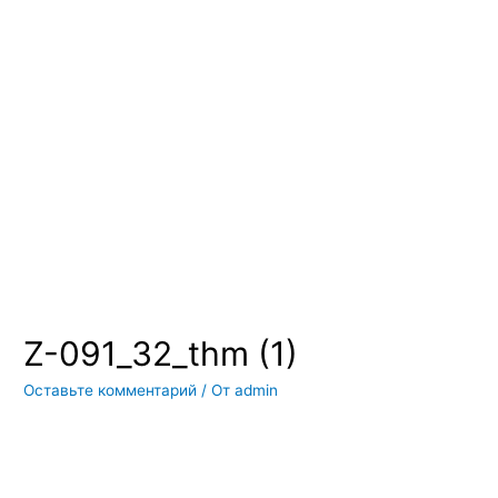
Вы всегда можете купить системы кондиционирования москва,
также купить системы кондиционирования воздуха, мульти
сплит системы кондиционирования купить. Наш интернет
магазин систем кондиционирования москва осуществляет
доставку по Москве и области. Мы регулярно обновляем наш
ассортимент и в нем вы всегда сможете найти не только сами
системы кондиционирования воздуха, но и расходные
материалы и средства для чистки систем кондиционирования
воздуха
Z-091_32_thm (1)
Оставьте комментарий
/ От
admin