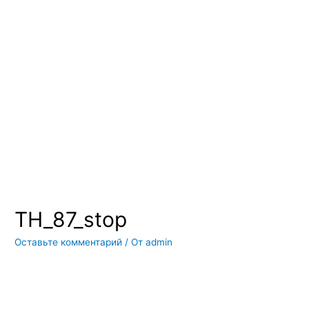
Вы всегда можете купить системы кондиционирования москва,
также купить системы кондиционирования воздуха, мульти
сплит системы кондиционирования купить. Наш интернет
магазин систем кондиционирования москва осуществляет
доставку по Москве и области. Мы регулярно обновляем наш
ассортимент и в нем вы всегда сможете найти не только сами
системы кондиционирования воздуха, но и расходные
материалы и средства для чистки систем кондиционирования
воздуха
TH_87_stop
Оставьте комментарий
/ От
admin