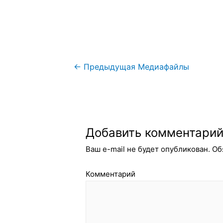
Навигация
←
Предыдущая Медиафайлы
по
записям
Добавить комментари
Ваш e-mail не будет опубликован.
Об
Комментарий