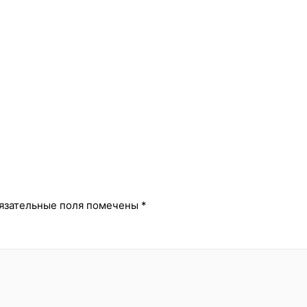
й
язательные поля помечены
*