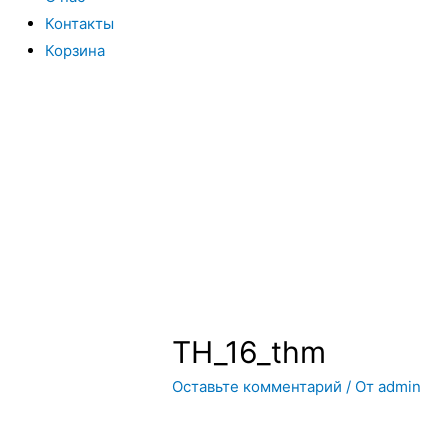
Контакты
Корзина
Вы всегда можете купить системы кондиционирования моск
интернет магазин систем кондиционирования москва осущес
только сами системы кондиционирования воздуха, но и рас
TH_16_thm
Оставьте комментарий
/ От
admin