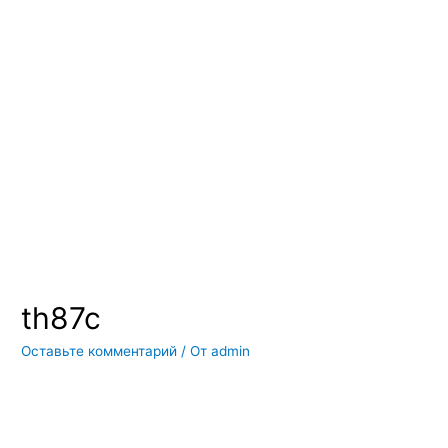
Вы всегда можете купить системы кондиционирования москва,
также купить системы кондиционирования воздуха, мульти
сплит системы кондиционирования купить. Наш интернет
магазин систем кондиционирования москва осуществляет
доставку по Москве и области. Мы регулярно обновляем наш
ассортимент и в нем вы всегда сможете найти не только сами
системы кондиционирования воздуха, но и расходные
материалы и средства для чистки систем кондиционирования
воздуха
th87c
Оставьте комментарий
/ От
admin