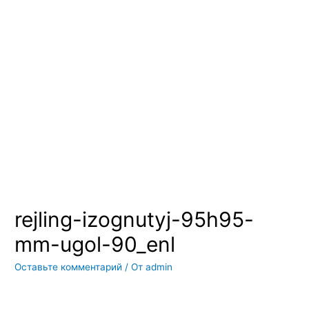
Вы всегда можете купить системы кондиционирования москва,
также купить системы кондиционирования воздуха, мульти
сплит системы кондиционирования купить. Наш интернет
магазин систем кондиционирования москва осуществляет
доставку по Москве и области. Мы регулярно обновляем наш
ассортимент и в нем вы всегда сможете найти не только сами
системы кондиционирования воздуха, но и расходные
материалы и средства для чистки систем кондиционирования
воздуха
rejling-izognutyj-95h95-
mm-ugol-90_enl
Оставьте комментарий
/ От
admin