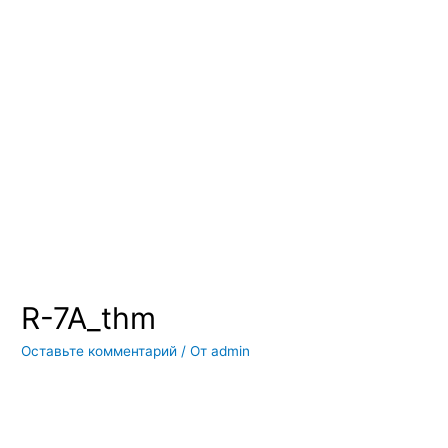
Вы всегда можете купить системы кондиционирования москва,
также купить системы кондиционирования воздуха, мульти
сплит системы кондиционирования купить. Наш интернет
магазин систем кондиционирования москва осуществляет
доставку по Москве и области. Мы регулярно обновляем наш
ассортимент и в нем вы всегда сможете найти не только сами
системы кондиционирования воздуха, но и расходные
материалы и средства для чистки систем кондиционирования
воздуха
R-7A_thm
Оставьте комментарий
/ От
admin