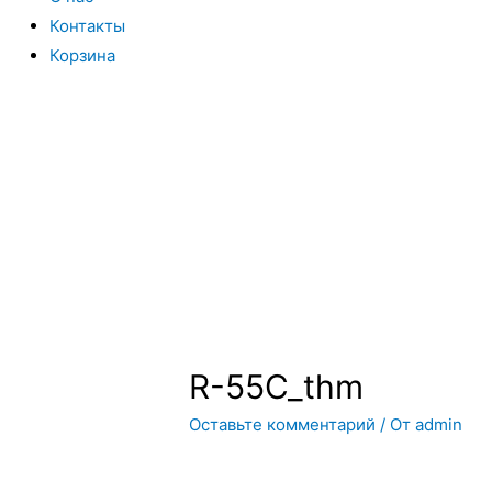
Контакты
Корзина
Вы всегда можете купить системы кондиционирования моск
интернет магазин систем кондиционирования москва осущес
только сами системы кондиционирования воздуха, но и рас
R-55C_thm
Оставьте комментарий
/ От
admin