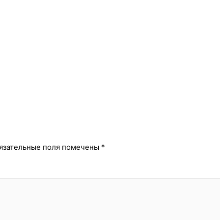
й
язательные поля помечены
*