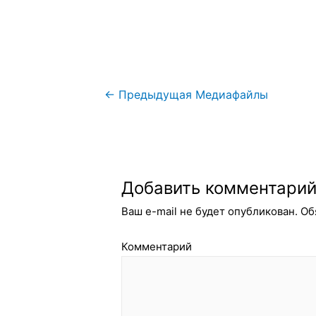
Навигация
←
Предыдущая Медиафайлы
по
записям
Добавить комментари
Ваш e-mail не будет опубликован.
Об
Комментарий