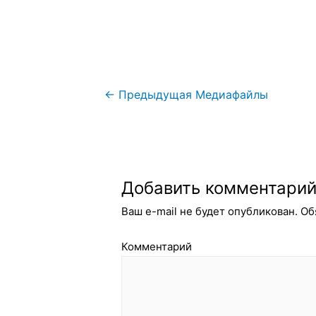
Навигация
←
Предыдущая Медиафайлы
по
записям
Добавить комментари
Ваш e-mail не будет опубликован.
Об
Комментарий