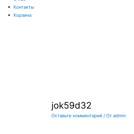
Контакты
Корзина
Вы всегда можете купить системы кондиционирования моск
интернет магазин систем кондиционирования москва осущес
только сами системы кондиционирования воздуха, но и рас
jok59d32
Оставьте комментарий
/ От
admin