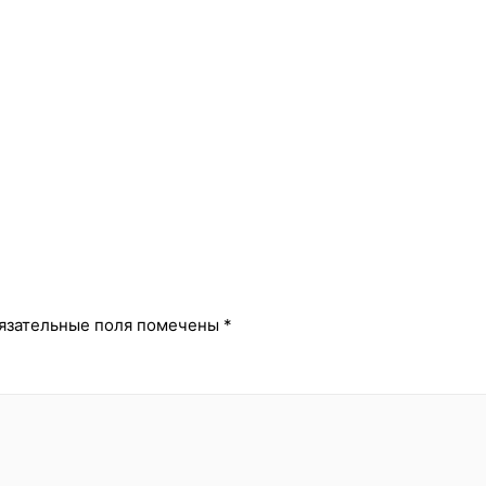
й
язательные поля помечены
*