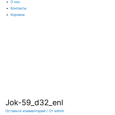
О нас
Контакты
Корзина
Вы всегда можете купить системы кондиционирования москва,
также купить системы кондиционирования воздуха, мульти
сплит системы кондиционирования купить. Наш интернет
магазин систем кондиционирования москва осуществляет
доставку по Москве и области. Мы регулярно обновляем наш
ассортимент и в нем вы всегда сможете найти не только сами
системы кондиционирования воздуха, но и расходные
материалы и средства для чистки систем кондиционирования
воздуха
Jok-59_d32_enl
Оставьте комментарий
/ От
admin