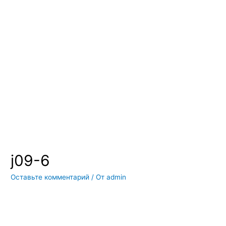
Вы всегда можете купить системы кондиционирования москва,
также купить системы кондиционирования воздуха, мульти
сплит системы кондиционирования купить. Наш интернет
магазин систем кондиционирования москва осуществляет
доставку по Москве и области. Мы регулярно обновляем наш
ассортимент и в нем вы всегда сможете найти не только сами
системы кондиционирования воздуха, но и расходные
материалы и средства для чистки систем кондиционирования
воздуха
j09-6
Оставьте комментарий
/ От
admin