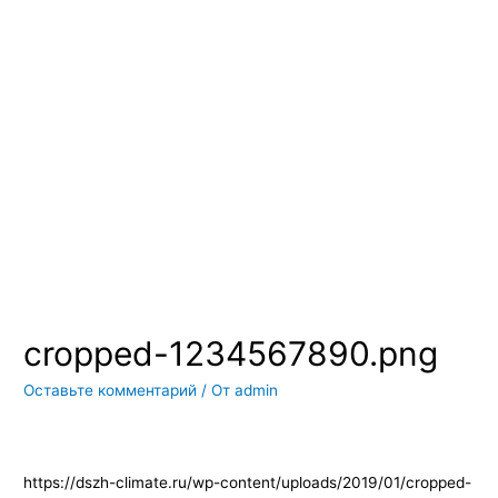
Вы всегда можете купить системы кондиционирования москва,
также купить системы кондиционирования воздуха, мульти
сплит системы кондиционирования купить. Наш интернет
магазин систем кондиционирования москва осуществляет
доставку по Москве и области. Мы регулярно обновляем наш
ассортимент и в нем вы всегда сможете найти не только сами
системы кондиционирования воздуха, но и расходные
материалы и средства для чистки систем кондиционирования
воздуха
cropped-1234567890.png
Оставьте комментарий
/ От
admin
https://dszh-climate.ru/wp-content/uploads/2019/01/cropped-