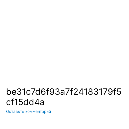
Вы всегда можете купить системы кондиционирования москва,
также купить системы кондиционирования воздуха, мульти
сплит системы кондиционирования купить. Наш интернет
магазин систем кондиционирования москва осуществляет
доставку по Москве и области. Мы регулярно обновляем наш
ассортимент и в нем вы всегда сможете найти не только сами
системы кондиционирования воздуха, но и расходные
материалы и средства для чистки систем кондиционирования
воздуха
be31c7d6f93a7f24183179f5
cf15dd4a
Оставьте комментарий