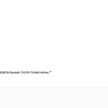
й
язательные поля помечены
*