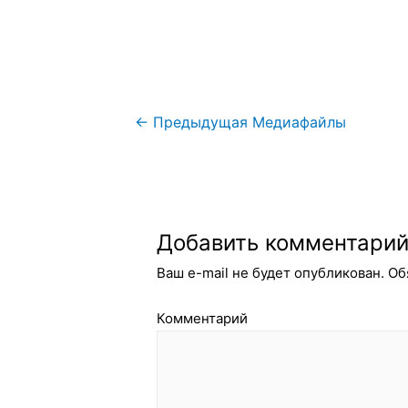
Навигация
←
Предыдущая Медиафайлы
по
записям
Добавить комментари
Ваш e-mail не будет опубликован.
Об
Комментарий