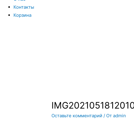
Контакты
Корзина
Вы всегда можете купить системы кондиционирования моск
интернет магазин систем кондиционирования москва осущес
только сами системы кондиционирования воздуха, но и рас
IMG202105181201
Оставьте комментарий
/ От
admin