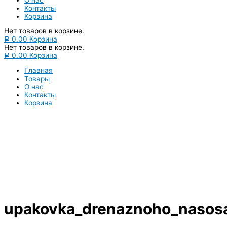
Контакты
Корзина
Нет товаров в корзине.
0.00
Корзина
Р
Нет товаров в корзине.
0.00
Корзина
Р
Главная
Товары
О нас
Контакты
Корзина
Вы всегда можете купить системы кондиционирования
москва, также купить системы кондиционирования воздуха,
мульти сплит системы кондиционирования купить. Наш
интернет магазин систем кондиционирования москва
осуществляет доставку по Москве и области. Мы регулярно
обновляем наш ассортимент и в нем вы всегда сможете найти
не только сами системы кондиционирования воздуха, но и
расходные материалы и средства для чистки систем
кондиционирования воздуха
upakovka_drenaznoho_nasos