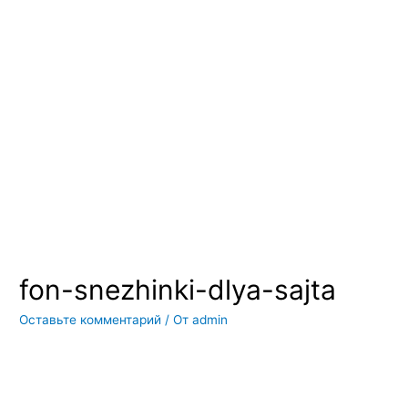
Вы всегда можете купить системы кондиционирования москва,
также купить системы кондиционирования воздуха, мульти
сплит системы кондиционирования купить. Наш интернет
магазин систем кондиционирования москва осуществляет
доставку по Москве и области. Мы регулярно обновляем наш
ассортимент и в нем вы всегда сможете найти не только сами
системы кондиционирования воздуха, но и расходные
материалы и средства для чистки систем кондиционирования
воздуха
fon-snezhinki-dlya-sajta
Оставьте комментарий
/ От
admin