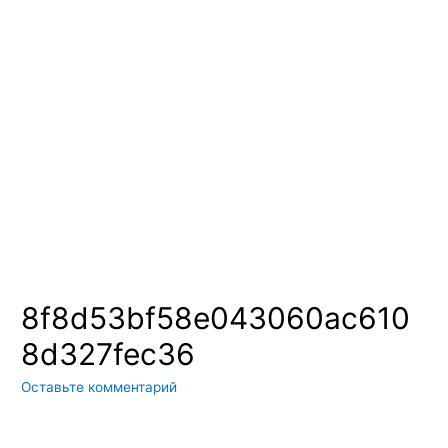
Вы всегда можете купить системы кондиционирования москва,
также купить системы кондиционирования воздуха, мульти
сплит системы кондиционирования купить. Наш интернет
магазин систем кондиционирования москва осуществляет
доставку по Москве и области. Мы регулярно обновляем наш
ассортимент и в нем вы всегда сможете найти не только сами
системы кондиционирования воздуха, но и расходные
материалы и средства для чистки систем кондиционирования
воздуха
8f8d53bf58e043060ac610
8d327fec36
Оставьте комментарий