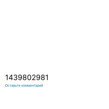
Вы всегда можете купить системы кондиционирования москва,
также купить системы кондиционирования воздуха, мульти
сплит системы кондиционирования купить. Наш интернет
магазин систем кондиционирования москва осуществляет
доставку по Москве и области. Мы регулярно обновляем наш
ассортимент и в нем вы всегда сможете найти не только сами
системы кондиционирования воздуха, но и расходные
материалы и средства для чистки систем кондиционирования
воздуха
1439802981
Оставьте комментарий