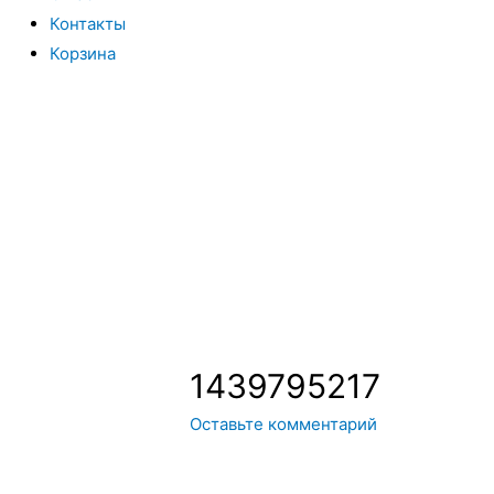
Контакты
Корзина
Вы всегда можете купить системы кондиционирования моск
интернет магазин систем кондиционирования москва осущес
только сами системы кондиционирования воздуха, но и рас
1439795217
Оставьте комментарий