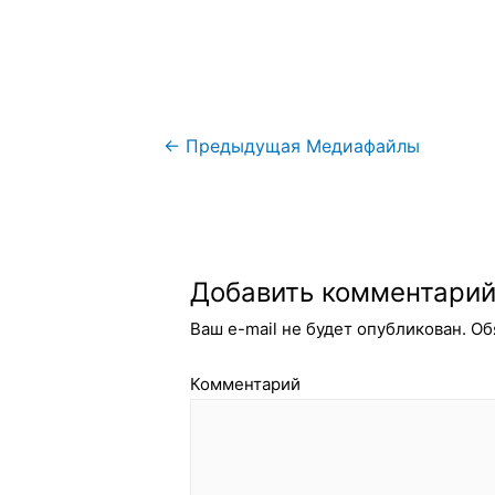
Навигация
←
Предыдущая Медиафайлы
по
записям
Добавить комментари
Ваш e-mail не будет опубликован.
Об
Комментарий