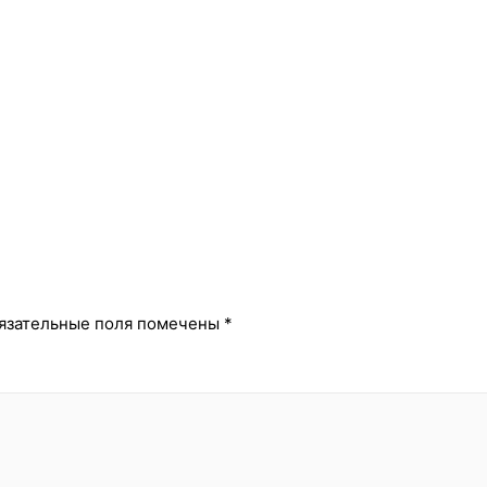
й
язательные поля помечены
*