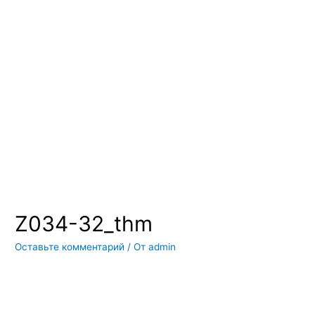
Вы всегда можете купить системы кондиционирования москва,
также купить системы кондиционирования воздуха, мульти
сплит системы кондиционирования купить. Наш интернет
магазин систем кондиционирования москва осуществляет
доставку по Москве и области. Мы регулярно обновляем наш
ассортимент и в нем вы всегда сможете найти не только сами
системы кондиционирования воздуха, но и расходные
материалы и средства для чистки систем кондиционирования
воздуха
Z034-32_thm
Оставьте комментарий
/ От
admin