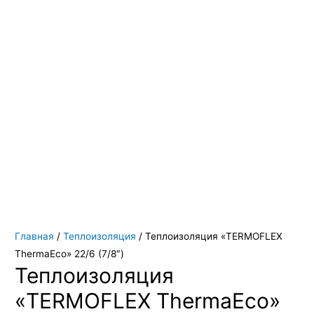
Вы всегда можете купить системы кондиционирования москва,
также купить системы кондиционирования воздуха, мульти
сплит системы кондиционирования купить. Наш интернет
магазин систем кондиционирования москва осуществляет
доставку по Москве и области. Мы регулярно обновляем наш
ассортимент и в нем вы всегда сможете найти не только сами
системы кондиционирования воздуха, но и расходные
материалы и средства для чистки систем кондиционирования
воздуха
Главная
/
Теплоизоляция
/ Теплоизоляция «TERMOFLEX
ThermaEco» 22/6 (7/8″)
Теплоизоляция
«TERMOFLEX ThermaEco»