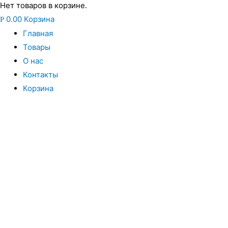
Нет товаров в корзине.
0.00
Корзина
Р
Главная
Товары
О нас
Контакты
Корзина
Вы всегда можете купить системы кондиционирования моск
интернет магазин систем кондиционирования москва осущес
только сами системы кондиционирования воздуха, но и рас