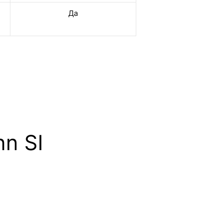
Да
n SI