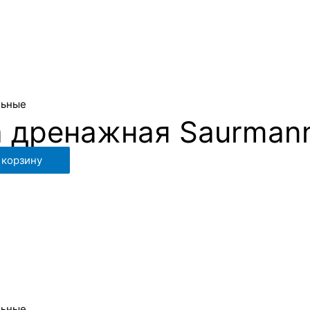
льные
 дренажная Saurmann
 корзину
льные