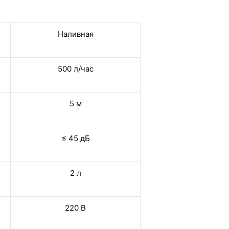
Наливная
500 л/час
5 м
≤ 45 дБ
2 л
220 В