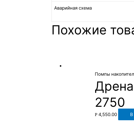
Аварийная схема
Похожие тов
Помпы накопите
Дрена
2750
4,550.00
В
Р