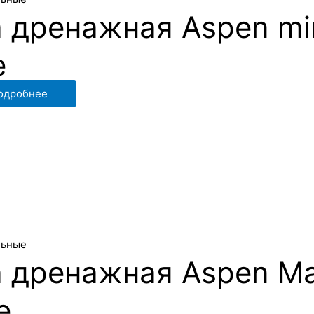
 дренажная Aspen mi
e
одробнее
льные
 дренажная Aspen Ma
e