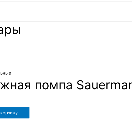
ары
льные
жная помпа Sauerman
 корзину