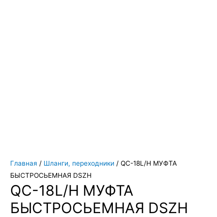
Вы всегда можете купить системы кондиционирования москва,
также купить системы кондиционирования воздуха, мульти
сплит системы кондиционирования купить. Наш интернет
магазин систем кондиционирования москва осуществляет
доставку по Москве и области. Мы регулярно обновляем наш
ассортимент и в нем вы всегда сможете найти не только сами
системы кондиционирования воздуха, но и расходные
материалы и средства для чистки систем кондиционирования
воздуха
Главная
/
Шланги, переходники
/ QC-18L/H МУФТА
БЫСТРОСЬЕМНАЯ DSZH
QC-18L/H МУФТА
БЫСТРОСЬЕМНАЯ DSZH