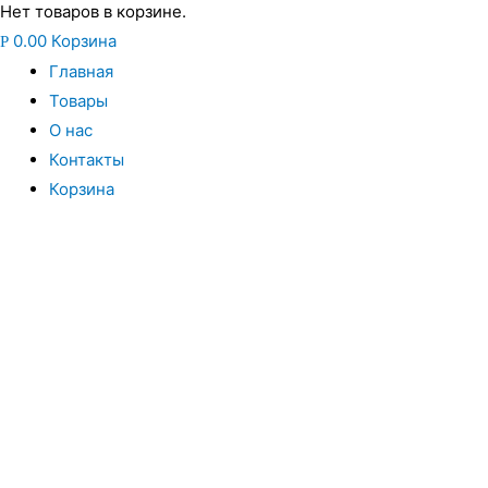
Нет товаров в корзине.
0.00
Корзина
Р
Главная
Товары
О нас
Контакты
Корзина
Вы всегда можете купить системы кондиционирования моск
интернет магазин систем кондиционирования москва осущес
только сами системы кондиционирования воздуха, но и рас