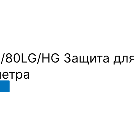
/80LG/HG Защита дл
етра