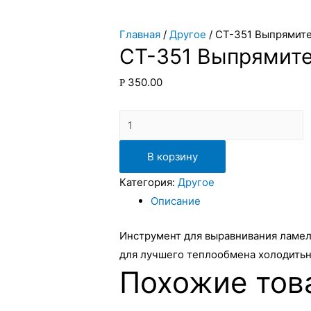
Главная
/
Другое
/ CT-351 Выпрямител
CT-351 Выпрямител
350.00
Р
Количество
В корзину
Категория:
Другое
Описание
Инструмент для выравнивания ламеле
для лучшего теплообмена холодитьно
Похожие тов