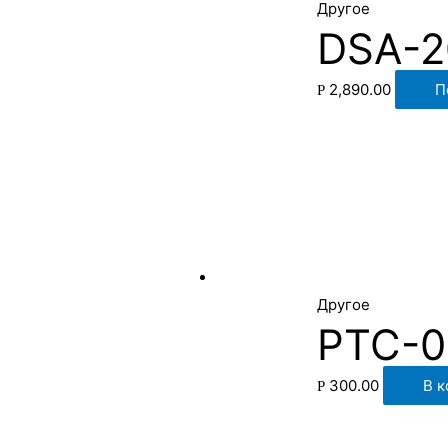
Другое
DSA-2
2,890.00
П
Р
Другое
PTC-0
300.00
В к
Р