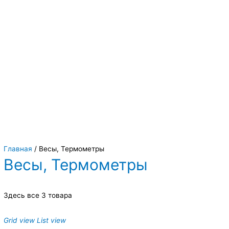
Вы всегда можете купить системы кондиционирования москва,
также купить системы кондиционирования воздуха, мульти
сплит системы кондиционирования купить. Наш интернет
магазин систем кондиционирования москва осуществляет
доставку по Москве и области. Мы регулярно обновляем наш
ассортимент и в нем вы всегда сможете найти не только сами
системы кондиционирования воздуха, но и расходные
материалы и средства для чистки систем кондиционирования
воздуха
Главная
/ Весы, Термометры
Весы, Термометры
Здесь все 3 товара
Grid view
List view