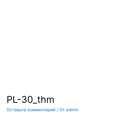
Вы всегда можете купить системы кондиционирования москва,
также купить системы кондиционирования воздуха, мульти
сплит системы кондиционирования купить. Наш интернет
магазин систем кондиционирования москва осуществляет
доставку по Москве и области. Мы регулярно обновляем наш
ассортимент и в нем вы всегда сможете найти не только сами
системы кондиционирования воздуха, но и расходные
материалы и средства для чистки систем кондиционирования
воздуха
PL-30_thm
Оставьте комментарий
/ От
admin