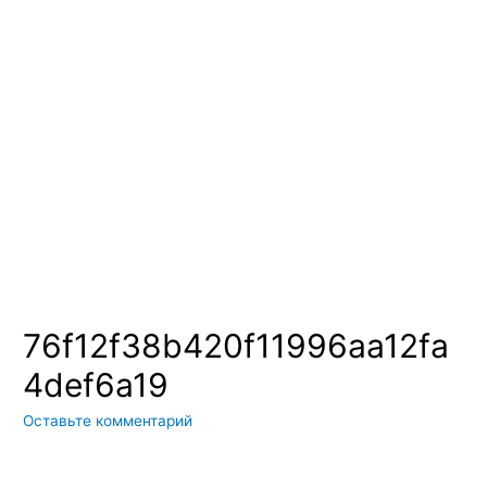
Вы всегда можете купить системы кондиционирования москва,
также купить системы кондиционирования воздуха, мульти
сплит системы кондиционирования купить. Наш интернет
магазин систем кондиционирования москва осуществляет
доставку по Москве и области. Мы регулярно обновляем наш
ассортимент и в нем вы всегда сможете найти не только сами
системы кондиционирования воздуха, но и расходные
материалы и средства для чистки систем кондиционирования
воздуха
76f12f38b420f11996aa12fa
4def6a19
Оставьте комментарий